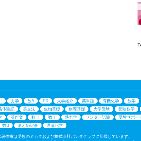
T
Ⅲ
力学
数A
PR
大学紹介
英単語
有機化学
数学
格体験記
英文法
生物基礎
物理基礎
大学受験
受験数学
学
英作文
数Ⅱ
数Ⅰ
熱力学
センター試験
受験サポー
数B
まとめ記事
理論化学
の著作権は受験のミカタおよび株式会社パンタグラフに帰属しています。