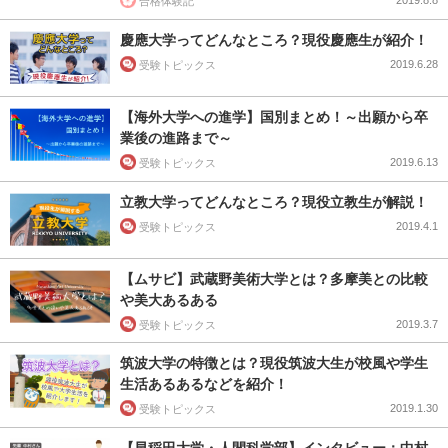
合格体験記
慶應大学ってどんなところ？現役慶應生が紹介！
2019.6.28
受験トピックス
【海外大学への進学】国別まとめ！～出願から卒
業後の進路まで～
2019.6.13
受験トピックス
立教大学ってどんなところ？現役立教生が解説！
2019.4.1
受験トピックス
【ムサビ】武蔵野美術大学とは？多摩美との比較
や美大あるある
2019.3.7
受験トピックス
筑波大学の特徴とは？現役筑波大生が校風や学生
生活あるあるなどを紹介！
2019.1.30
受験トピックス