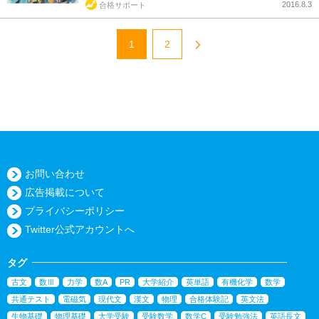
2016.8.3
合格サポート
1
2
お問い合わせ
広告掲載について
プライバシーポリシー
Twitter公式アカウントへ
タグ
古文
数Ⅲ
力学
数A
PR
大学紹介
英単語
有機化学
数学
共通テスト
電磁気
現代文
漢文
物理
合格体験記
英文法
生物基礎
物理基礎
大学受験
受験数学
数学C
受験勉強法
英語長文