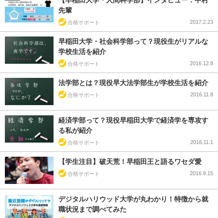
【早稲田大学・人間科学部】インタビュー：中村
先輩
2017.2.23
合格サポート
早稲田大学・社会科学部って？現役生がリアルな
学校生活を紹介
2016.12.8
合格サポート
法学部とは？現役早大法学部生が学校生活を紹介
2016.11.8
合格サポート
経済学部って？現役早稲田大学で経済学を専攻す
る私が紹介
2016.11.1
合格サポート
【学生注目】破天荒！早稲田王と語るワセダ愛
2016.9.15
合格サポート
デジタルハリウッド大学が丸わかり！特徴から就
職状況まで調べてみた