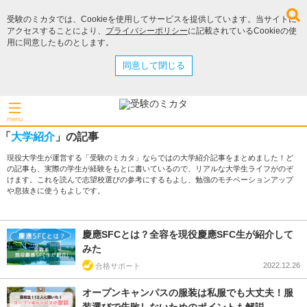
受験のミカタでは、Cookieを使用してサービスを提供しています。当サイトに
アクセスすることにより、
プライバシーポリシー
に記載されているCookieの使
用に同意したものとします。
同意して閉じる
「
大学紹介
」の記事
現役大学生が運営する「受験のミカタ」ならではの大学紹介記事をまとめました！ど
の記事も、実際の学生が経験をもとに書いているので、リアルな大学生ライフがのぞ
けます。これを読んで志望校選びの参考にするもよし、勉強のモチベーションアップ
や息抜きに使うもよしです。
慶應SFCとは？全容を現役慶應SFC生が紹介して
みた
2022.12.26
合格サポート
オープンキャンパスの服装は私服でも大丈夫！服
装選びで失敗しないためのポイントも解説