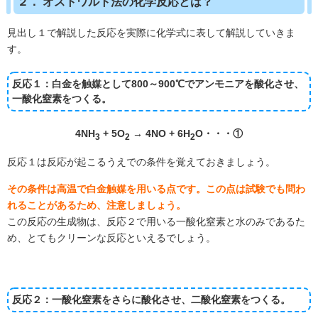
２． オストワルト法の化学反応とは？
見出し１で解説した反応を実際に化学式に表して解説していきま
す。
反応１：白金を触媒として800～900℃でアンモニアを酸化させ、
一酸化窒素をつくる。
4NH
+ 5O
→ 4NO + 6H
O・・・①
3
2
2
反応１は反応が起こるうえでの条件を覚えておきましょう。
その条件は高温で白金触媒を用いる点です。この点は試験でも問わ
れることがあるため、注意しましょう。
この反応の生成物は、反応２で用いる一酸化窒素と水のみであるた
め、とてもクリーンな反応といえるでしょう。
反応２：一酸化窒素をさらに酸化させ、二酸化窒素をつくる。