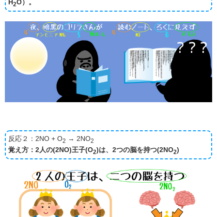
H
O）。
2
反応２：2NO + O
→ 2NO
2
2
覚え方：2人の(2NO)王子(O
)は、2つの脳を持つ(2NO
)
2
2