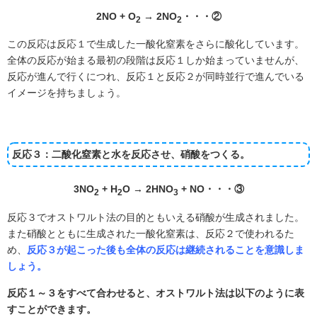
2NO + O
→ 2NO
・・・②
2
2
この反応は反応１で生成した一酸化窒素をさらに酸化しています。
全体の反応が始まる最初の段階は反応１しか始まっていませんが、
反応が進んで行くにつれ、反応１と反応２が同時並行で進んでいる
イメージを持ちましょう。
反応３：二酸化窒素と水を反応させ、硝酸をつくる。
3NO
+ H
O → 2HNO
+ NO・・・③
2
2
3
反応３でオストワルト法の目的ともいえる硝酸が生成されました。
また硝酸とともに生成された一酸化窒素は、反応２で使われるた
め、
反応３が起こった後も全体の反応は継続されることを意識しま
しょう。
反応１～３をすべて合わせると、オストワルト法は以下のように表
すことができます。