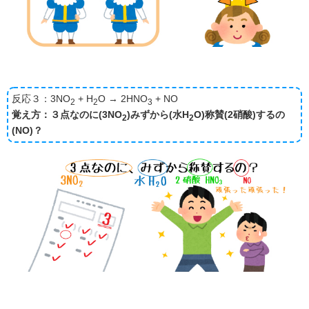
反応３：3NO
+ H
O → 2HNO
+ NO
2
2
3
覚え方：３点なのに(3NO
)みずから(水H
O)称賛(2硝酸)するの
2
2
(NO)？