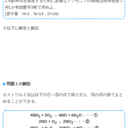
1.4g/cm3)を製造するために必要なアンモニアの体積は標準状態で
何Lか有効数字3桁で求めよ。
(原子量 H=1，N=14，O=16)
※以下に解答と解説
問題１の解説
オストワルト法は以下の①～③の式で成り立ち、④の式の形でまと
めることができる。
4NH
+ 5O
→ 4NO + 6H
O・・・①
3
2
2
2NO + O
→ 2NO
・・・②
2
2