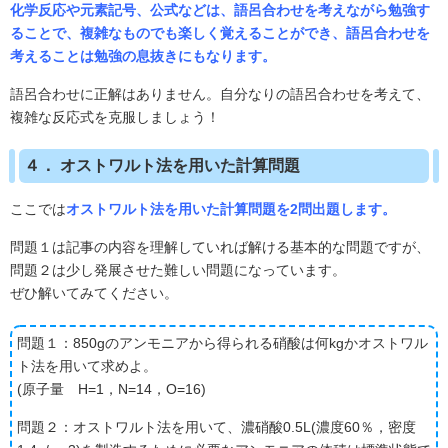
化学反応や元素記号、公式などは、語呂合わせを考えながら勉強す
ることで、複雑なものでも楽しく覚えることができ、語呂合わせを
考えることは勉強の息抜きにもなります。
語呂合わせに正解はありません。自分なりの語呂合わせを考えて、
複雑な反応式を克服しましょう！
４． オストワルト法を用いた計算問題
ここでは
オストワルト法を用いた計算問題を2問出題します。
問題１は記事の内容を理解していれば解ける基本的な問題ですが、
問題２は少し発展させた難しい問題になっています。
ぜひ解いてみてください。
問題１：850gのアンモニアから得られる硝酸は何kgかオストワル
ト法を用いて求めよ。
(原子量 H=1，N=14，O=16)
問題２：オストワルト法を用いて、濃硝酸0.5L(濃度60％，密度