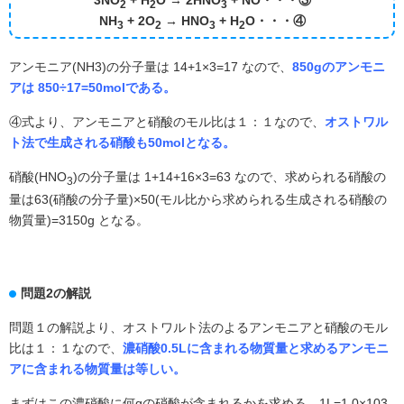
3NO
+ H
O → 2HNO
+ NO・・・③
2
2
3
NH
+ 2O
→ HNO
+ H
O・・・④
3
2
3
2
アンモニア(NH3)の分子量は 14+1×3=17 なので、
850gのアンモニ
アは 850÷17=50molである。
④式より、アンモニアと硝酸のモル比は１：１なので、
オストワル
ト法で生成される硝酸も50molとなる。
硝酸(HNO
)の分子量は 1+14+16×3=63 なので、求められる硝酸の
3
量は63(硝酸の分子量)×50(モル比から求められる生成される硝酸の
物質量)=3150g となる。
問題2の解説
問題１の解説より、オストワルト法のよるアンモニアと硝酸のモル
比は１：１なので、
濃硝酸0.5Lに含まれる物質量と求めるアンモニ
アに含まれる物質量は等しい。
まずはこの濃硝酸に何gの硝酸が含まれるかを求める。1L=1.0×103