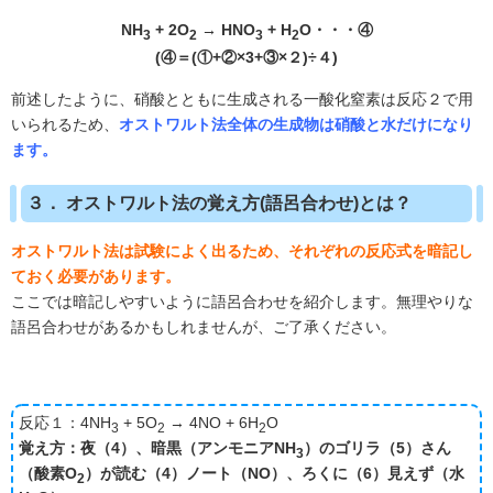
NH
+ 2O
→ HNO
+ H
O・・・④
3
2
3
2
(④＝(①+②×3+③×２)÷４)
前述したように、硝酸とともに生成される一酸化窒素は反応２で用
いられるため、
オストワルト法全体の生成物は硝酸と水だけになり
ます。
３． オストワルト法の覚え方(語呂合わせ)とは？
オストワルト法は試験によく出るため、それぞれの反応式を暗記し
ておく必要があります。
ここでは暗記しやすいように語呂合わせを紹介します。無理やりな
語呂合わせがあるかもしれませんが、ご了承ください。
反応１：4NH
+ 5O
→ 4NO + 6H
O
3
2
2
覚え方：夜（4）、暗黒（アンモニアNH
）のゴリラ（5）さん
3
（酸素O
）が読む（4）ノート（NO）、ろくに（6）見えず（水
2