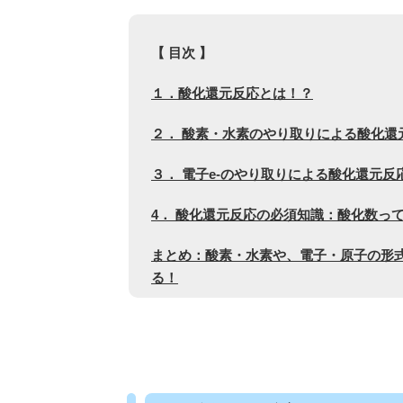
【 目次 】
１．酸化還元反応とは！？
２． 酸素・水素のやり取りによる酸化還
３． 電子e-のやり取りによる酸化還元反
4． 酸化還元反応の必須知識：酸化数っ
まとめ：酸素・水素や、電子・原子の形
る！