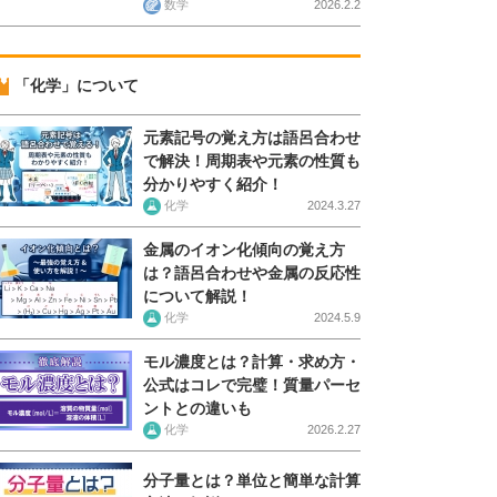
数学
2026.2.2
「化学」について
元素記号の覚え方は語呂合わせ
で解決！周期表や元素の性質も
分かりやすく紹介！
化学
2024.3.27
金属のイオン化傾向の覚え方
は？語呂合わせや金属の反応性
について解説！
化学
2024.5.9
モル濃度とは？計算・求め方・
公式はコレで完璧！質量パーセ
ントとの違いも
化学
2026.2.27
分子量とは？単位と簡単な計算