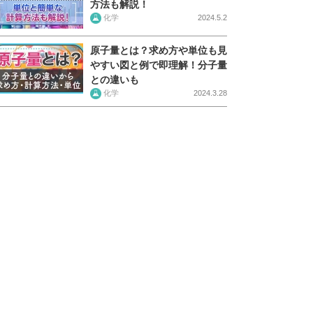
方法も解説！
化学
2024.5.2
原子量とは？求め方や単位も見
やすい図と例で即理解！分子量
との違いも
化学
2024.3.28