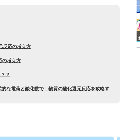
元反応の考え方
応の考え方
て？？
式的な電荷と酸化数で、物質の酸化還元反応を攻略す