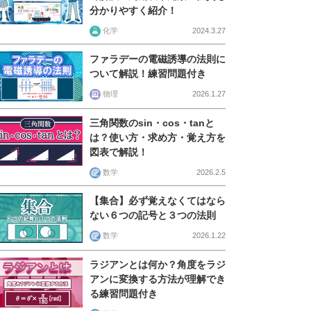
分かりやすく紹介！
化学
2024.3.27
ファラデーの電磁誘導の法則に
ついて解説！練習問題付き
物理
2026.1.27
三角関数のsin・cos・tanと
は？使い方・求め方・覚え方を
図表で解説！
数学
2026.2.5
【集合】必ず覚えなくてはなら
ない６つの記号と３つの法則
数学
2026.1.22
ラジアンとは何か？角度をラジ
アンに変換する方法が理解でき
る練習問題付き