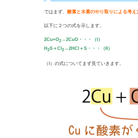
ではまず、
酸素と水素のやり取りによる考え
以下に２つの式を示します。
2Cu+O
→2CuO・・・（I）
2
H
S＋Cl
→2HCl＋S・・・（II）
2
2
（I）の式についてまず見ていきます。