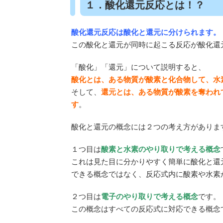
１．酸化還元反応とは！？
酸化還元反応は酸化と還元に分けられます。
この酸化と還元が同時に起こる反応が酸化還
「酸化」「還元」について説明すると、
酸化とは、
ある物質が酸素と化合物して、水
そして、
還元とは、ある物質が酸素を奪われ
す
。
酸化と還元の概念には２つの考え方がありま
１つ目は
酸素と水素のやり取りで考える概念
これは見た目に分かりやすく簡単に酸化と還
できる概念ではなく、反応式内に酸素や水素
２つ目は
電子のやり取りで考える概念
です。
この概念はすべての反応式に対応できる概念