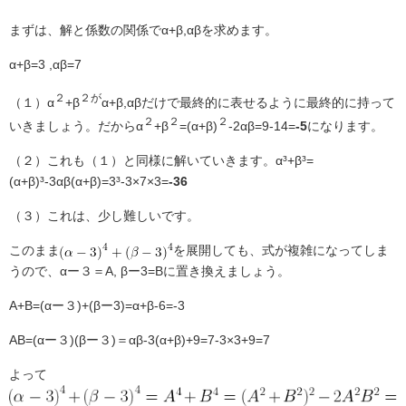
まずは、解と係数の関係で
α+β,
αβを求めます。
α+β=3 ,αβ=7
２
２が
（１）
α
+β
α+β,
αβだけで最終的に表せるように最終的に持って
２
２
２
いきましょう。だから
α
+β
=(α+β)
-2αβ=9-14=
-5
になります。
（２）これも（１）と同様に解いていきます。α³+β³=
(α+β)
³
-3αβ(α+β)=3
³
-3×7×3=
-36
（３）これは、少し難しいです。
このまま
を展開しても、式が複雑になってしま
うので、αー３＝A, βー3=Bに置き換えましょう。
A+B=(
αー３)+(
βー3)=α+β-6=-3
AB=(αー３)(βー３)＝αβ-3(α+β)+9=7-3×3+9=7
よって