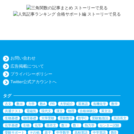
お問い合わせ
広告掲載について
プライバシーポリシー
Twitter公式アカウントへ
タグ
古文
数Ⅲ
力学
数A
PR
大学紹介
英単語
有機化学
数学
共通テスト
電磁気
現代文
漢文
物理
合格体験記
英文法
生物基礎
物理基礎
大学受験
受験数学
数学C
受験勉強法
英語長文
化学基礎
生物
化学
英作文
数Ⅱ
数Ⅰ
熱力学
センター試験
受験サポート
その他
原子
中学数学
高校英語
中学英語
数B