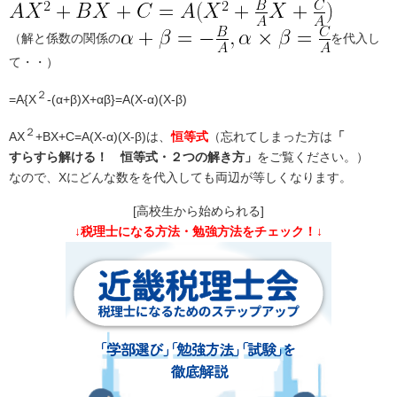
（解と係数の関係の
を代入し
て・・）
２
=A{X
-(α+β)X+αβ}=A(X-α)(X-β)
２
AX
+BX+C=A(X-α)(X-β)
は、
恒等式
（忘れてしまった方は
「
すらすら解ける！ 恒等式・２つの解き方」
をご覧ください。）
なので、Xにどんな数をを代入しても両辺が等しくなります。
[高校生から始められる]
↓税理士になる方法・勉強方法をチェック！↓