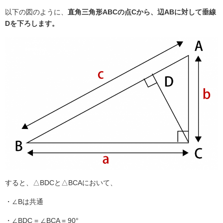
以下の図のように、
直角三角形ABCの点Cから、辺ABに対して垂線
Dを下ろします。
すると、△BDCと△BCAにおいて、
・∠Bは共通
・∠BDC = ∠BCA = 90°