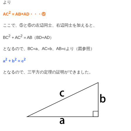
より
2
AC
= AB×AD・・・⑥
ここで、⑤と⑥の左辺同士、右辺同士を加えると、
2
2
BC
+ AC
= AB（BD+AD）
となるので、BC=a、AC=b、AB=cより（図参照）
2
2
2
a
+ b
= c
となるので、三平方の定理の証明ができました。