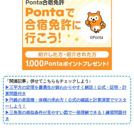
「関連記事」併せてこちらもチェックしよう♪
▶
三平方の定理を慶應生が超わかりやすく解説！公式・証明・計
算問題付き
▶
円錐の表面積・体積の求め方！公式の確認と計算演習でマスタ
ーしよう！
▶
三角形の相似条件が見やすい図で一発理解できる！練習問題付
き