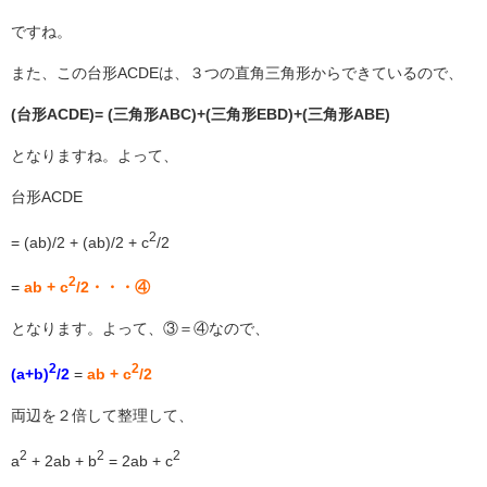
ですね。
また、この台形ACDEは、３つの直角三角形からできているので、
(台形ACDE)= (三角形ABC)+(三角形EBD)+(三角形ABE)
となりますね。よって、
台形ACDE
2
= (ab)/2 + (ab)/2 + c
/2
2
=
ab + c
/2・・・④
となります。よって、③＝④なので、
2
2
(a+b)
/2
=
ab + c
/2
両辺を２倍して整理して、
2
2
2
a
+ 2ab + b
= 2ab + c