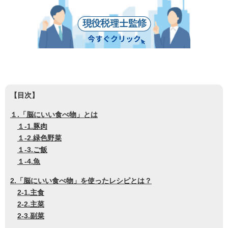
【目次】
１.「脳にいい食べ物」とは
１-1.豚肉
１-2.緑色野菜
１-3.ご飯
１-4.魚
2.「脳にいい食べ物」を使ったレシピとは？
2-1.主食
2-2.主菜
2-3.副菜