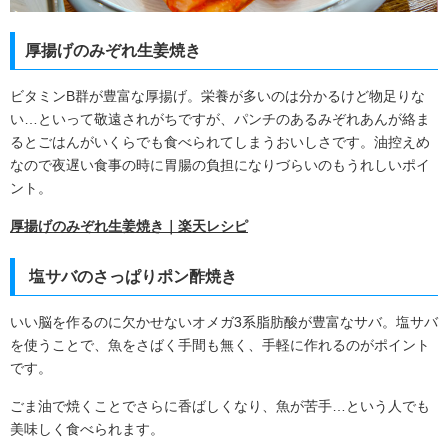
厚揚げのみぞれ生姜焼き
ビタミン
B
群が豊富な厚揚げ。栄養が多いのは分かるけど物足りな
い
…
といって敬遠されがちですが、パンチのあるみぞれあんが絡ま
るとごはんがいくらでも食べられてしまうおいしさです。油控えめ
なので夜遅い食事の時に胃腸の負担になりづらいのもうれしいポイ
ント。
厚揚げのみぞれ生姜焼き｜楽天レシピ
塩サバのさっぱりポン酢焼き
いい脳を作るのに欠かせないオメガ
3
系脂肪酸が豊富なサバ。塩サバ
を使うことで、魚をさばく手間も無く、手軽に作れるのがポイント
です。
ごま油で焼くことでさらに香ばしくなり、魚が苦手
…
という人でも
美味しく食べられます。