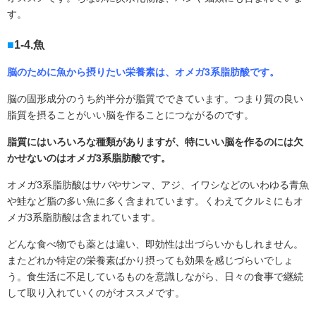
す。
1-4.魚
脳のために魚から摂りたい栄養素は、オメガ3系脂肪酸です。
脳の固形成分のうち約半分が脂質でできています。つまり質の良い
脂質を摂ることがいい脳を作ることにつながるのです。
脂質にはいろいろな種類がありますが、特にいい脳を作るのには欠
かせないのはオメガ3系脂肪酸です。
オメガ
3
系脂肪酸はサバやサンマ、アジ、イワシなどのいわゆる青魚
や鮭など脂の多い魚に多く含まれています。くわえてクルミにもオ
メガ
3
系脂肪酸は含まれています。
どんな食べ物でも薬とは違い、即効性は出づらいかもしれません。
またどれか特定の栄養素ばかり摂っても効果を感じづらいでしょ
う。食生活に不足しているものを意識しながら、日々の食事で継続
して取り入れていくのがオススメです。