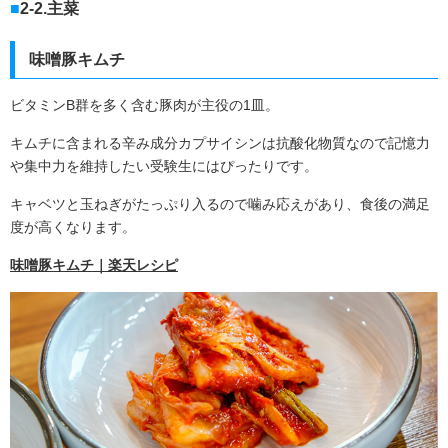
2-2.主菜
味噌豚キムチ
ビタミン
B
群を多く含む豚肉が主役の
1
皿。
キムチに含まれる辛み成分カプサイシンは抗酸化物質なので記憶力
や集中力を維持したい受験生にはぴったりです。
キャベツと玉ねぎがたっぷり入るので噛み応えがあり、食後の満足
度が高くなります。
味噌豚キムチ｜楽天レシピ