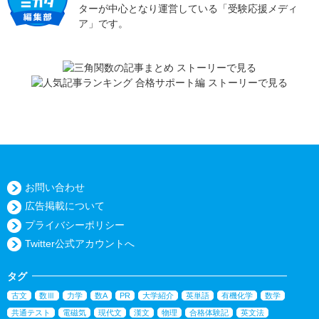
ターが中心となり運営している「受験応援メディ
ア」です。
お問い合わせ
広告掲載について
プライバシーポリシー
Twitter公式アカウントへ
タグ
古文
数Ⅲ
力学
数A
PR
大学紹介
英単語
有機化学
数学
共通テスト
電磁気
現代文
漢文
物理
合格体験記
英文法