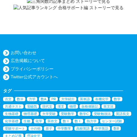
お問い合わせ
広告掲載について
プライバシーポリシー
Twitter公式アカウントへ
タグ
古文
数Ⅲ
力学
数A
PR
大学紹介
英単語
有機化学
数学
共通テスト
電磁気
現代文
漢文
物理
合格体験記
英文法
生物基礎
物理基礎
大学受験
受験数学
数学C
受験勉強法
英語長文
化学基礎
生物
化学
英作文
数Ⅱ
数Ⅰ
熱力学
センター試験
受験サポート
その他
原子
中学数学
高校英語
中学英語
数B
まとめ記事
理論化学