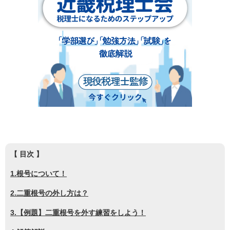
【 目次 】
1.根号について！
2.二重根号の外し方は？
3.【例題】二重根号を外す練習をしよう！