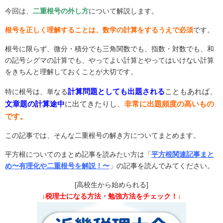
今回は、
二重根号の外し方
について解説します。
根号を正しく理解することは、数学の計算をするうえで必須
です。
根号に限らず、微分・積分でも三角関数でも、指数・対数でも、和
の記号シグマの計算でも、やってよい計算とやってはいけない計算
をきちんと理解しておくことが大切です。
計算問題としても出題され
る
こともあれば、
特に根号は、単なる
文章題の計算途中
に出てきたりし、
非常に出題頻度の高いもの
です。
この記事では、そんな二重根号の解き方についてまとめます。
平方根についてのまとめ記事を読みたい方は「
平方根関連記事まと
め〜有理化や二重根号を解説！〜
」の記事を読んでみてください。
[高校生から始められる]
↓税理士になる方法・勉強方法をチェック！↓