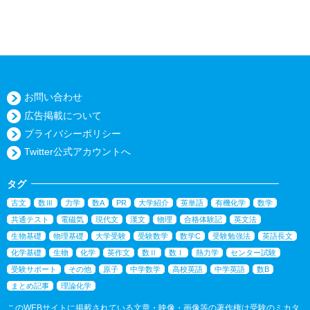
お問い合わせ
広告掲載について
プライバシーポリシー
Twitter公式アカウントへ
タグ
古文
数Ⅲ
力学
数A
PR
大学紹介
英単語
有機化学
数学
共通テスト
電磁気
現代文
漢文
物理
合格体験記
英文法
生物基礎
物理基礎
大学受験
受験数学
数学C
受験勉強法
英語長文
化学基礎
生物
化学
英作文
数Ⅱ
数Ⅰ
熱力学
センター試験
受験サポート
その他
原子
中学数学
高校英語
中学英語
数B
まとめ記事
理論化学
このWEBサイトに掲載されている文章・映像・画像等の著作権は受験のミカタ