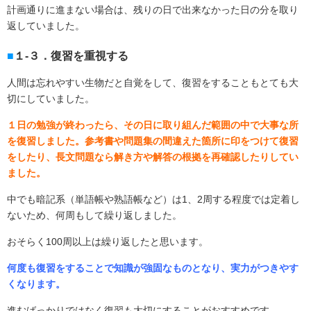
計画通りに進まない場合は、残りの日で出来なかった日の分を取り
返していました。
１-３．復習を重視する
人間は忘れやすい生物だと自覚をして、復習をすることもとても大
切にしていました。
１日の勉強が終わったら、その日に取り組んだ範囲の中で大事な所
を復習しました。参考書や問題集の間違えた箇所に印をつけて復習
をしたり、長文問題なら解き方や解答の根拠を再確認したりしてい
ました。
中でも暗記系（単語帳や熟語帳など）は
1
、
2
周する程度では定着し
ないため、何周もして繰り返しました。
おそらく
100
周以上は繰り返したと思います。
何度も復習をすることで知識が強固なものとなり、実力がつきやす
くなります。
進むばっかりではなく復習も大切にすることがおすすめです。