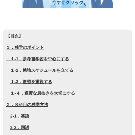
【目次】
１．独学のポイント
１-1．参考書学習を中心にする
１-2．勉強スケジュールを立てる
１-3．復習を重視する
１-４．適度な息抜きを大切にする
２．各科目の独学方法
2-1．英語
2-2．国語