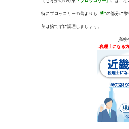
でも冬が旬の野菜
「ブロッコリー」
には、な
特にブロッコリーの蕾よりも
”茎”
の部分に栄
茎は捨てずに調理しましょう。
[高校
↓税理士になる