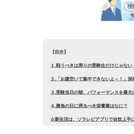
【目次】
１.戦うべきは周りの受験生だけじゃない
２.「お腹空いて集中できないよ～！」深
３.受験当日の朝、パフォーマンスを最大
４.勝負の日に摂るべき栄養素はなに？
☆新生活は、ソラレピアプリで自炊上手