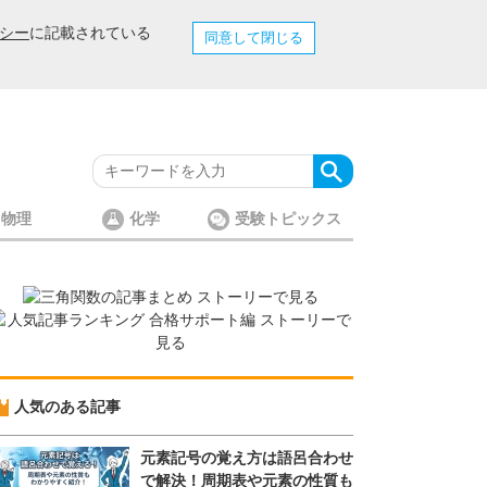
シー
に記載されている
同意して閉じる
物理
化学
受験トピックス
人気のある記事
元素記号の覚え方は語呂合わせ
で解決！周期表や元素の性質も