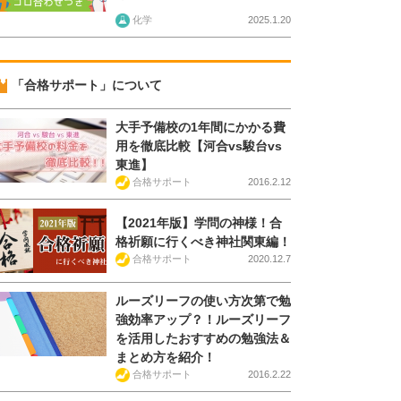
化学
2025.1.20
「合格サポート」について
大手予備校の1年間にかかる費
用を徹底比較【河合vs駿台vs
東進】
合格サポート
2016.2.12
【2021年版】学問の神様！合
格祈願に行くべき神社関東編！
合格サポート
2020.12.7
ルーズリーフの使い方次第で勉
強効率アップ？！ルーズリーフ
を活用したおすすめの勉強法＆
まとめ方を紹介！
合格サポート
2016.2.22