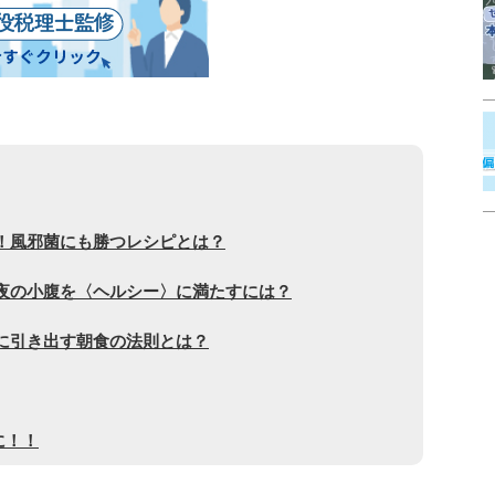
！風邪菌にも勝つレシピとは？
夜の小腹を〈ヘルシー〉に満たすには？
に引き出す朝食の法則とは？
に！！