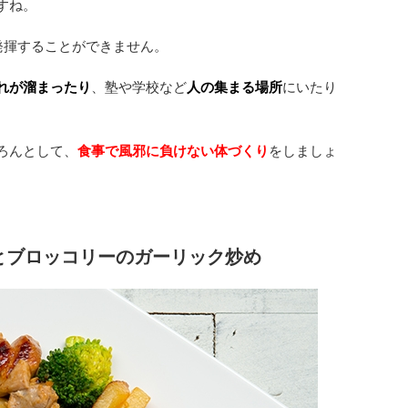
すね。
発揮することができません。
れが溜まったり
、塾や学校など
人の集まる場所
にいたり
ろんとして、
食事で風邪に負けない体づくり
をしましょ
とブロッコリーのガーリック炒め