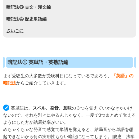
暗記法③ 古文・漢文編
暗記法④ 歴史単語編
さいごに
暗記法① 英単語・英熟語編
まず受験生の大多数が受験科目になっているであろう、
「英語」
の
暗記法
からご紹介していきます。
英単語は、
スペル、発音、意味
の３つを覚えていかなきゃいけ
ないので、それを別々にやるんじゃなく、一度で3つまとめて覚える
ようにした方が結局効率がいい。
めちゃくちゃな発音で感覚で単語を覚えると、結局音から単語を想
起できないから何の実用性もない暗記になってしまう。[慶應 法学