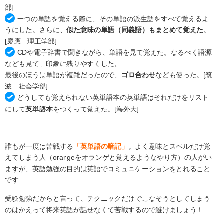
部]
一つの単語を覚える際に、その単語の派生語をすべて覚えるよ
うにした。さらに、
似た意味の単語（同義語）もまとめて覚えた
。
[慶應 理工学部]
CDや電子辞書で聞きながら、単語を見て覚えた。なるべく語源
なども見て、印象に残りやすくした。
最後のほうは単語が複雑だったので、
ゴロ合わせ
なども使った。[筑
波 社会学部]
どうしても覚えられない英単語本の英単語はそれだけをリスト
にして
英単語本
をつくって覚えた。[海外大]
誰もが一度は苦戦する
「英単語の暗記」
。よく意味とスペルだけ覚
えてしまう人（orangeをオランゲと覚えるようなやり方）の人がい
ますが、英語勉強の目的は英語でコミュニケーションをとれること
です！
受験勉強だからと言って、テクニックだけでこなそうとしてしまう
のはかえって将来英語が話せなくて苦戦するので避けましょう！