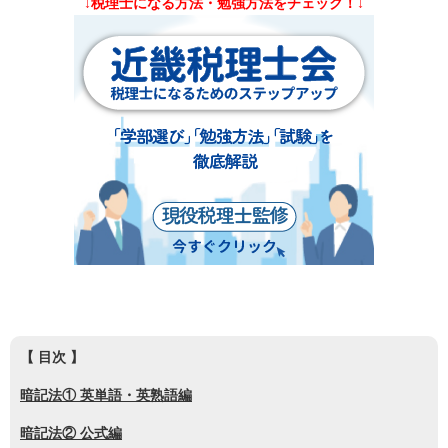
↓税理士になる方法・勉強方法をチェック！↓
【 目次 】
暗記法① 英単語・英熟語編
暗記法② 公式編