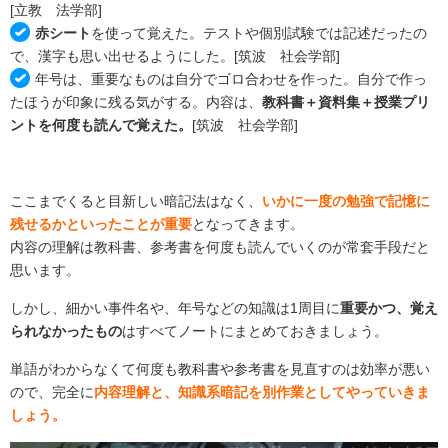
[立教 法学部]
赤シート
を使って覚えた。テストや個別試験では記述だったの
で、漢字も思い出せるようにした。[筑波 社会学部]
年号は、重要なものは自分でゴロ合わせを作った。自分で作っ
たほうが印象に残る気がする。内容は、
教科書＋資料集＋授業プリ
ントを何度も読んで覚えた。
[筑波 社会学部]
ここまでくると目新しい暗記法はなく、
いかに一度の勉強で記憶に
残せるかといったことが重要
となってきます。
内容の理解は教科書、参考書を何度も読んでいくのが常套手段だと
思います。
しかし、細かい事件名や、年号などの知識は1周目に
重要かつ、覚え
られなかったもの
はすべてノートにまとめておきましょう。
単語がわからなくて何度も教科書や参考書を見直すのは効率が悪い
ので、完全に
内容理解と、知識系暗記を別作業としてやっていきま
しょう。