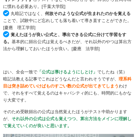
に慣れる必要あり。
[千葉大学院]
丸暗記ではなく、
何故そのような公式が生まれたのかを覚える
ことで、試験中にど忘れしても落ち着いて導き直すことができた。
[慶應 理工学部]
覚えたほうが良い公式と、導出できる公式に分けて学習をす
る。
基本的に頻出公式は覚えるべきだが、それ以外のやつは算出方
法から理解しておいたほうが良い。
[慶應 法学部]
はい、全会一致で
「公式は導けるようにしとけ」
でしたね（笑）
暗記法教える記事でこれはどうなんだと言われそうですが、
理系科
目は突き詰めていけばものすごい数の公式が出てきてしまう
わけ
で、それをすべて覚えるのはキャパシティ的にも、時間的にもかな
り大変です。
そのため受験頻出の公式は当然覚えたほうがテスト中助かります
が、
それ以外の公式は公式も覚えつつ、算出方法をメインに理解し
て覚えていくのが良いと思います。