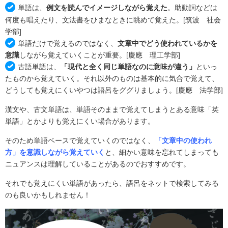
単語は、
例文を読んでイメージしながら覚えた
。助動詞などは
何度も唱えたり、文法書をひまなときに眺めて覚えた。[筑波 社会
学部]
単語だけで覚えるのではなく、
文章中でどう使われているかを
意識
しながら覚えていくことが重要。
[慶應 理工学部]
古語単語は、
「現代と全く同じ単語なのに意味が違う」
といっ
たものから覚えていく。それ以外のものは基本的に気合で覚えて、
どうしても覚えにくいやつは語呂をググりましょう。
[慶應 法学部]
漢文や、古文単語は、単語そのままで覚えてしまうとある意味「英
単語」とかよりも覚えにくい場合があります。
そのため単語ベースで覚えていくのではなく、
「文章中の使われ
方」を意識しながら覚えていく
と、細かい意味を忘れてしまっても
ニュアンスは理解していることがあるのでおすすめです。
それでも覚えにくい単語があったら、語呂をネットで検索してみる
のも良いかもしれません！