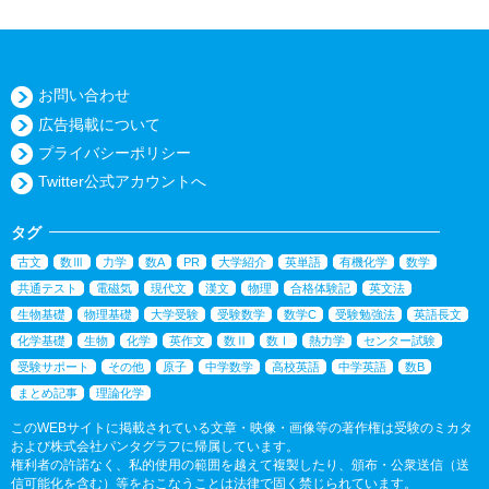
お問い合わせ
広告掲載について
プライバシーポリシー
Twitter公式アカウントへ
タグ
古文
数Ⅲ
力学
数A
PR
大学紹介
英単語
有機化学
数学
共通テスト
電磁気
現代文
漢文
物理
合格体験記
英文法
生物基礎
物理基礎
大学受験
受験数学
数学C
受験勉強法
英語長文
化学基礎
生物
化学
英作文
数Ⅱ
数Ⅰ
熱力学
センター試験
受験サポート
その他
原子
中学数学
高校英語
中学英語
数B
まとめ記事
理論化学
このWEBサイトに掲載されている文章・映像・画像等の著作権は受験のミカタ
および株式会社パンタグラフに帰属しています。
権利者の許諾なく、私的使用の範囲を越えて複製したり、頒布・公衆送信（送
信可能化を含む）等をおこなうことは法律で固く禁じられています。