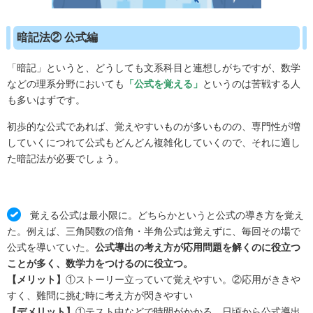
暗記法② 公式編
「暗記」というと、どうしても文系科目と連想しがちですが、数学
などの理系分野においても
「公式を覚える」
というのは苦戦する人
も多いはずです。
初歩的な公式であれば、覚えやすいものが多いものの、専門性が増
していくにつれて公式もどんどん複雑化していくので、それに適し
た暗記法が必要でしょう。
覚える公式は最小限に。どちらかというと公式の導き方を覚え
た。例えば、三角関数の倍角・半角公式は覚えずに、毎回その場で
公式を導いていた。
公式導出の考え方が応用問題を解くのに役立つ
ことが多く、数学力をつけるのに役立つ。
【メリット】
①ストーリー立っていて覚えやすい。②応用がききや
すく、難問に挑む時に考え方が閃きやすい
【デメリット】
①テスト中などで時間がかかる。日頃から公式導出