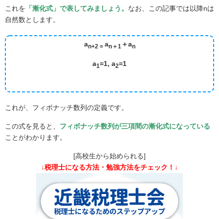
これを
「漸化式」で表してみましょう。
なお、この記事では以降nは
自然数とします。
a
a
＋a
n+2 =
n＋1
n
a
=1, a
=1
1
2
これが、フィボナッチ数列の定義です。
この式を見ると、
フィボナッチ数列が三項間の漸化式になっている
ことがわかります。
[高校生から始められる]
↓税理士になる方法・勉強方法をチェック！↓