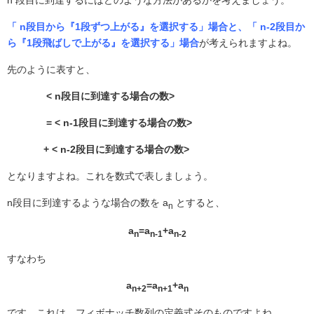
「 n段目から『1段ずつ上がる』を選択する」場合と、「 n-2段目か
ら『1段飛ばしで上がる』を選択する」場合
が考えられますよね。
先のように表すと、
<
n段目に到達する場合の数>
= < n-1段目に到達する場合の数>
+ < n-2段目に到達する場合の数>
となりますよね。これを数式で表しましょう。
n
段目に到達するような場合の数を a
とすると、
n
a
=a
+a
n
n-1
n-2
すなわち
a
=a
+a
n+2
n+1
n
です。これは、フィボナッチ数列の定義式そのものですよね。