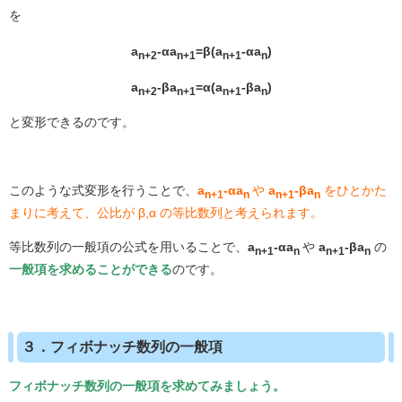
を
a
-αa
=β(a
-αa
)
n+2
n+1
n+1
n
a
-βa
=α(a
-βa
)
n+2
n+1
n+1
n
と変形できるのです。
このような式変形を行うことで、
a
-αa
や
a
-βa
をひとかた
n+1
n
n+1
n
まりに考えて、公比が β,α の等比数列と考えられます。
等比数列の一般項の公式を用いることで、
a
-αa
や
a
-βa
の
n+1
n
n+1
n
一般項を求めることができる
のです。
３．フィボナッチ数列の一般項
フィボナッチ数列の一般項を求めてみましょう。