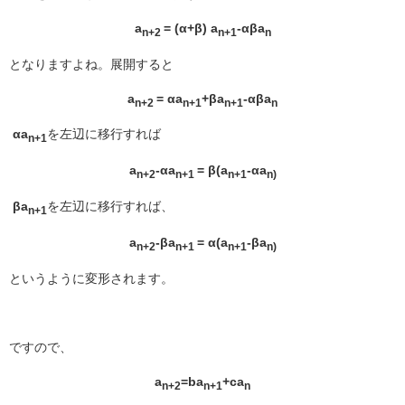
a
= (α+β) a
-αβa
n+2
n+1
n
となりますよね。展開すると
a
= αa
+βa
-αβa
n+2
n+1
n+1
n
αa
を左辺に移行すれば
n+1
a
-αa
= β(a
-αa
n+2
n+1
n+1
n)
βa
を左辺に移行すれば、
n+1
a
-βa
= α(a
-βa
n+2
n+1
n+1
n)
というように変形されます。
ですので、
a
=ba
+ca
n+2
n+1
n