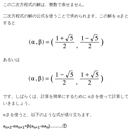
この二次方程式の解は、整数で表せません。
二次方程式の解の公式を使うことで求められます。この解を α,β
と
すると
あるいは
です。しばらくは、計算を簡単にするために α,β
を使って計算して
いきましょう。
α,β
を使うと、以下のような式が成り立ちます。
a
-αa
=β(a
-αa
)………①
n+2
n+1
n+1
n