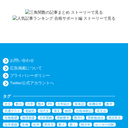
お問い合わせ
広告掲載について
プライバシーポリシー
Twitter公式アカウントへ
タグ
古文
数Ⅲ
力学
数A
PR
大学紹介
英単語
有機化学
数学
共通テスト
電磁気
現代文
漢文
物理
合格体験記
英文法
生物基礎
物理基礎
大学受験
受験数学
数学C
受験勉強法
英語長文
化学基礎
生物
化学
英作文
数Ⅱ
数Ⅰ
熱力学
センター試験