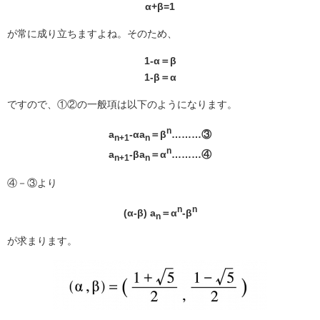
α+β=1
が常に成り立ちますよね。そのため、
1-α＝β
1-β＝α
ですので、①②の一般項は以下のようになります。
n
a
-αa
＝β
………③
n+1
n
n
a
-βa
＝α
………④
n+1
n
④－③より
n
n
(α-β) a
＝α
-β
n
が求まります。