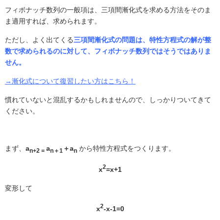
フィボナッチ数列の一般項は、三項間漸化式を求める方法をそのま
ま適用すれば、求められます。
ただし、よく出てくる
三項間漸化式の問題は、特性方程式の解が整
数で求められるのに対して、フィボナッチ数列ではそうではありま
せん。
→漸化式について復習したい方はこちら！
慣れていないと混乱するかもしれませんので、しっかりついてきて
ください。
まず、
a
a
＋a
から特性方程式をつくります。
n+2 =
n＋1
n
2
x
=x+1
変形して
2
x
-x-1=0