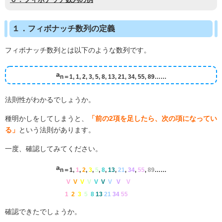
１．フィボナッチ数列の定義
フィボナッチ数列とは以下のような数列です。
a
n＝1, 1, 2, 3, 5, 8, 13, 21, 34, 55, 89……
法則性がわかるでしょうか。
種明かしをしてしまうと、
「前の2項を足したら、次の項になってい
る」
という法則があります。
一度、確認してみてください。
a
n＝1,
1
,
2
,
3
,
5
,
8
,
13
,
21
,
34
,
55
,
89
……
V
V
V
V
V
V
V
V
V
1
2
3
5
8
13
21
34
55
確認できたでしょうか。