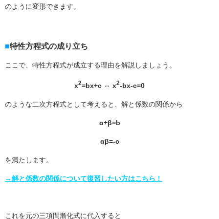
のように変形できます。
特性方程式の成り立ち
ここで、特性方程式が成立する理由を解説しましょう。
2
2
x
=bx+c ⇔ x
-bx-c=0
のような二次方程式として考えると、解と係数の関係から
α+β=b
αβ=-c
を満たします。
→解と係数の関係について復習したい方はこちら！
これを元の三項間漸化式に代入すると