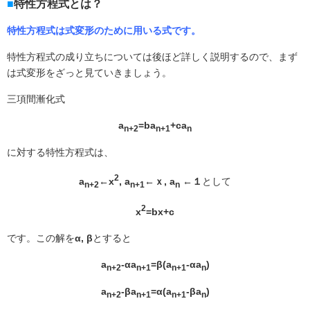
特性方程式とは？
特性方程式は式変形のために用いる式です。
特性方程式の成り立ちについては後ほど詳しく説明するので、まず
は式変形をざっと見ていきましょう。
三項間漸化式
a
=ba
+ca
n+2
n+1
n
に対する特性方程式は、
2
a
←x
, a
←ｘ, a
←１
として
n+2
n+1
n
2
x
=bx+c
です。この解を
α,
β
とすると
a
-αa
=β(a
-αa
)
n+2
n+1
n+1
n
a
-βa
=α(a
-βa
)
n+2
n+1
n+1
n