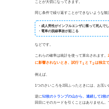
ことが大切になってきます。
同じ条件で繰り返すことができないような観
・成人男性がインフルエンザに罹って死んで
・電車の脱線事故が起こる
などです。
これらの確率は統計を使って算出されます。
に影響されないとき、試行 T
と T
は独立
１
２
例えば、
1つのさいころを2回ふったときには、お互
逆に
52枚のトランプの山から、連続して2枚
回目にそのカードを引くことはありません。