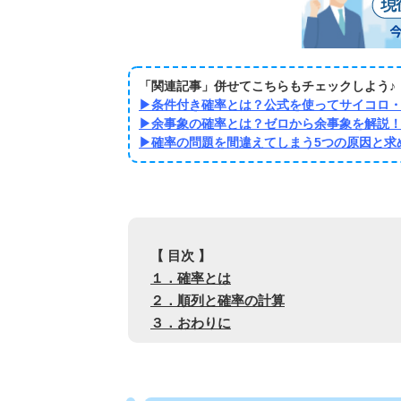
「関連記事」併せてこちらもチェックしよう♪
▶
条件付き確率とは？公式を使ってサイコロ
▶
余事象の確率とは？ゼロから余事象を解説
▶
確率の問題を間違えてしまう5つの原因と求
【 目次 】
１．確率とは
２．順列と確率の計算
３．おわりに