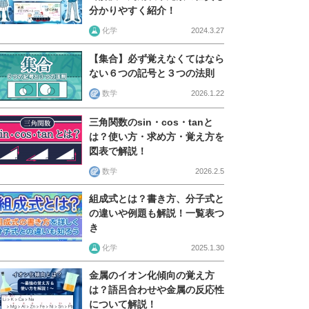
分かりやすく紹介！
化学
2024.3.27
【集合】必ず覚えなくてはなら
ない６つの記号と３つの法則
数学
2026.1.22
三角関数のsin・cos・tanと
は？使い方・求め方・覚え方を
図表で解説！
数学
2026.2.5
組成式とは？書き方、分子式と
の違いや例題も解説！一覧表つ
き
化学
2025.1.30
金属のイオン化傾向の覚え方
は？語呂合わせや金属の反応性
について解説！