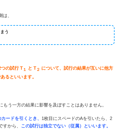
測は、
しまう
2つの試行 T
と T
について、試行の結果が互いに他方
１
２
であるといいます。
いにもう一方の結果に影響を及ぼすことはありません。
のカードを引くとき、
1枚目にスペードのAを引いたら、2
ですから、
この試行は独立でない（従属）といいます。