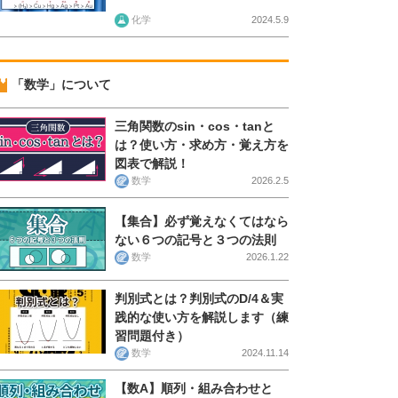
化学
2024.5.9
「数学」について
三角関数のsin・cos・tanと
は？使い方・求め方・覚え方を
図表で解説！
数学
2026.2.5
【集合】必ず覚えなくてはなら
ない６つの記号と３つの法則
数学
2026.1.22
判別式とは？判別式のD/4＆実
践的な使い方を解説します（練
習問題付き）
数学
2024.11.14
【数A】順列・組み合わせと