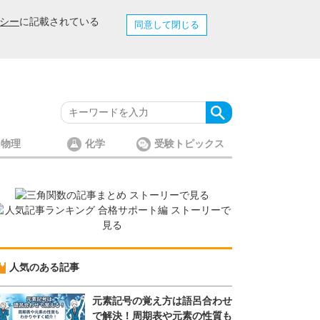
シー
に記載されている
同意して閉じる
物理
化学
受験トピックス
人気のある記事
元素記号の覚え方は語呂合わせ
で解決！周期表や元素の性質も