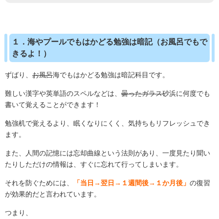
１．海やプールでもはかどる勉強は暗記（お風呂でもで
きるよ！）
ずばり、
お風呂
海でもはかどる勉強は暗記科目です。
難しい漢字や英単語のスペルなどは、
曇ったガラス
砂浜に何度でも
書いて覚えることができます！
勉強机で覚えるより、眠くなりにくく、気持ちもリフレッシュでき
ます。
また、人間の記憶には忘却曲線という法則があり、一度見たり聞い
たりしただけの情報は、すぐに忘れて行ってしまいます。
それを防ぐためには、
「当日→翌日→１週間後→１か月後」
の復習
が効果的だと言われています。
つまり、