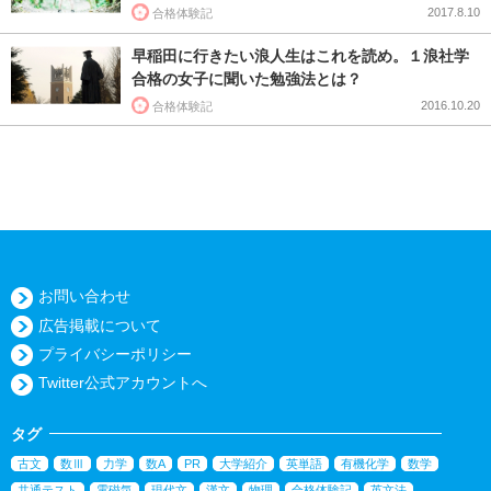
2017.8.10
合格体験記
早稲田に行きたい浪人生はこれを読め。１浪社学
合格の女子に聞いた勉強法とは？
2016.10.20
合格体験記
お問い合わせ
広告掲載について
プライバシーポリシー
Twitter公式アカウントへ
タグ
古文
数Ⅲ
力学
数A
PR
大学紹介
英単語
有機化学
数学
共通テスト
電磁気
現代文
漢文
物理
合格体験記
英文法