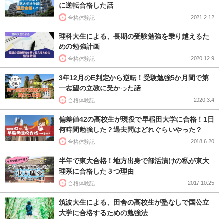
に逆転合格した話
2021.2.12
合格体験記
理科大生による、長期の受験勉強を乗り越えるた
めの勉強計画
2020.12.9
合格体験記
3年12月のE判定から逆転！受験勉強5か月間で第
一志望の立教に受かった話
2020.3.4
合格体験記
偏差値42の高校生が現役で早稲田大学に合格！1日
何時間勉強した？過去問はどれぐらいやった？
2018.6.20
合格体験記
半年で東大合格！地方出身で部活漬けの私が東大
理系に合格した３つ理由
2017.10.25
合格体験記
筑波大生による、田舎の高校生が塾なしで国公立
大学に合格するための勉強法