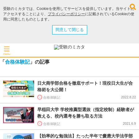
受験のミカタでは、Cookieを使用してサービスを提供しています。当サイトに
アクセスすることにより、
プライバシーポリシー
に記載されているCookieの使
用に同意したものとします。
同意して閉じる
「
合格体験記
」の記事
日大商学部合格を徹底サポート！現役日大生が合
格術を大公開！
2022.8.22
合格体験記
早稲田大学 学校推薦型選抜（指定校制）経験者が
教える、校内選考を勝ち取る方法
2021.6.9
合格体験記
【効率的な勉強法】たった半年で慶應大学法学部