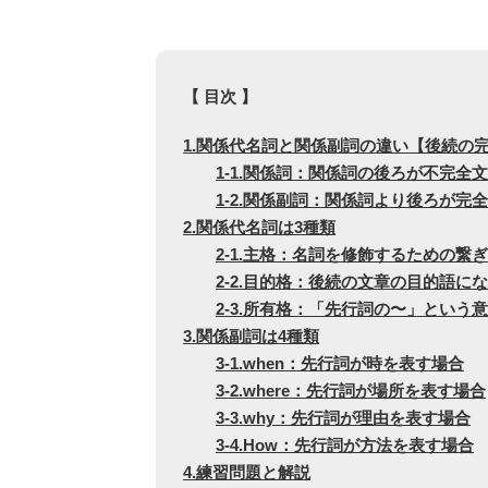
【 目次 】
1.関係代名詞と関係副詞の違い【後続の
1-1.関係詞：関係詞の後ろが不完全文
1-2.関係副詞：関係詞より後ろが完
2.関係代名詞は3種類
2-1.主格：名詞を修飾するための繋
2-2.目的格：後続の文章の目的語に
2-3.所有格：「先行詞の〜」という
3.関係副詞は4種類
3-1.when：先行詞が時を表す場合
3-2.where：先行詞が場所を表す場合
3-3.why：先行詞が理由を表す場合
3-4.How：先行詞が方法を表す場合
4.練習問題と解説