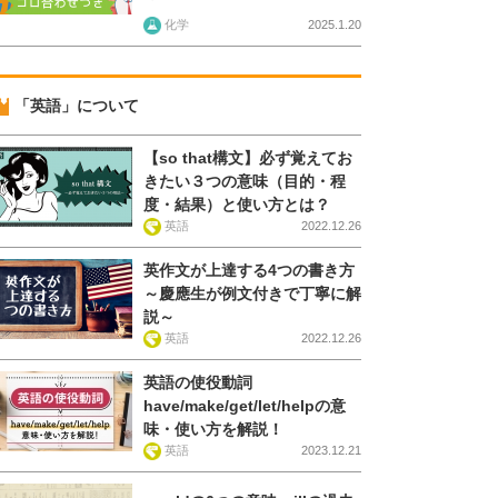
化学
2025.1.20
「英語」について
【so that構文】必ず覚えてお
きたい３つの意味（目的・程
度・結果）と使い方とは？
英語
2022.12.26
英作文が上達する4つの書き方
～慶應生が例文付きで丁寧に解
説～
英語
2022.12.26
英語の使役動詞
have/make/get/let/helpの意
味・使い方を解説！
英語
2023.12.21