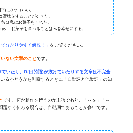
. 大谷翔平はカッコいい。
ball. 彼は野球をすることが好きだ。
acks. 彼は私にお菓子をくれた。
s me happy. お菓子を食べることは私を幸せにする。
文で分かりやすく解説！
」
をご覧ください。
ていない文章のこと
です。
が抜けていたり、O(目的語)が抜けていたりする文章は不完全
けているかどうかを判断するときに「自動詞と他動詞」の知
と
です。何か動作を行うのが主語であり、「～を」「～
問題なく伝わる場合は、自動詞であることが多いです。