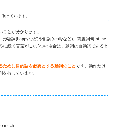
に8時間、眠っています。
いことが分かります。
appyなど)や副詞(reallyなど)、前置詞句(at the
す。動詞の後ろに続く言葉がこの3つの場合は、動詞は自動詞であると
るために目的語を必要とする動詞のこと
です。動作だけ
割を持っています。
too much.