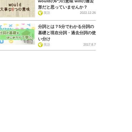
wouldの6つの意味 willの過去
形だと思っていませんか？
英語
2022.12.26
分詞とは？5分でわかる分詞の
基礎と現在分詞・過去分詞の使
い分け
英語
2017.8.7