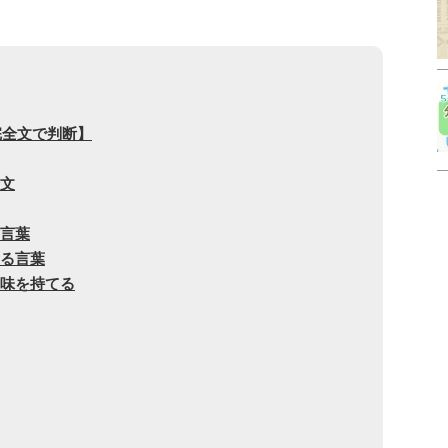
完全文で判断】
全文
ぎ言葉
なる言葉
意味を持てる