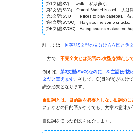
第1文型(SV) I walk. 私は歩く。
第2文型(SVC) Ohtani Shohei is cool
第3文型(SVO) He likes to play base
第4文型(SVOO) He gives me some sn
第5文型(SVOC) Eating snacks make
詳しくは「
▶︎英語5文型の見分け方を図と例
一方で、
不完全文とは英語の5文型を満たし
例えば、
第3文型(SVO)なのに、S(主語)
文だと言えます
。そして、O(目的語)が抜
識が必要となります。
自動詞とは、目的語を必要としない動詞のこ
に」などの目的語がなくても、文章の意味が
自動詞を使った例文を紹介します。