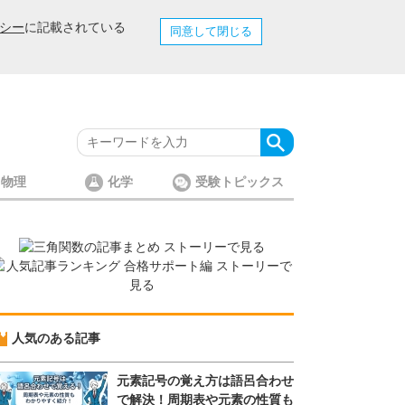
シー
に記載されている
同意して閉じる
物理
化学
受験トピックス
人気のある記事
元素記号の覚え方は語呂合わせ
で解決！周期表や元素の性質も