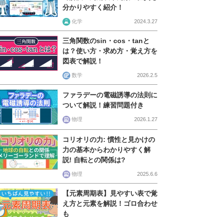
分かりやすく紹介！
化学
2024.3.27
三角関数のsin・cos・tanと
は？使い方・求め方・覚え方を
図表で解説！
数学
2026.2.5
ファラデーの電磁誘導の法則に
ついて解説！練習問題付き
物理
2026.1.27
コリオリの力: 慣性と見かけの
力の基本からわかりやすく解
説! 自転との関係は?
物理
2025.6.6
【元素周期表】見やすい表で覚
え方と元素を解説！ゴロ合わせ
も