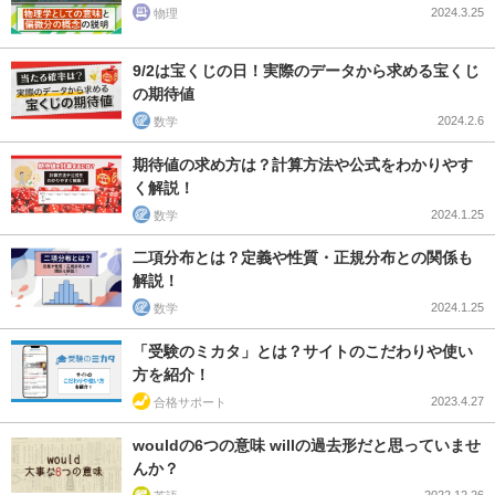
2024.3.25
物理
9/2は宝くじの日！実際のデータから求める宝くじ
の期待値
2024.2.6
数学
期待値の求め方は？計算方法や公式をわかりやす
く解説！
2024.1.25
数学
二項分布とは？定義や性質・正規分布との関係も
解説！
2024.1.25
数学
「受験のミカタ」とは？サイトのこだわりや使い
方を紹介！
2023.4.27
合格サポート
wouldの6つの意味 willの過去形だと思っていませ
んか？