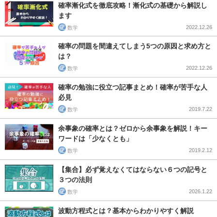
確率漸化式を徹底攻略！漸化式の基礎から解説し
ます
2022.12.26
数学
確率の問題を間違えてしまう5つの原因と求め方と
は？
2022.12.26
数学
確率の勉強に役立つ記事まとめ！確率が苦手な人
必見
2019.7.22
数学
余事象の確率とは？ゼロから余事象を解説！キー
ワードは「少なくとも」
2019.2.12
数学
【集合】必ず覚えなくてはならない６つの記号と
３つの法則
2026.1.22
数学
波動方程式とは？基本からわかりやすく解説