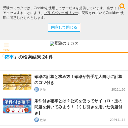
受験のミカタでは、Cookieを使用してサービスを提供しています。当サイトに
アクセスすることにより、
プライバシーポリシー
に記載されているCookieの使
用に同意したものとします。
同意して閉じる
「
確率
」の検索結果 24 件
確率の計算と求め方！確率が苦手な人向けに計算
のコツ付き
2026.1.20
数学
条件付き確率とは？公式を使ってサイコロ・玉の
問題を解いてみよう！［くじ引きを用いた例題付
き］
2024.11.14
数学