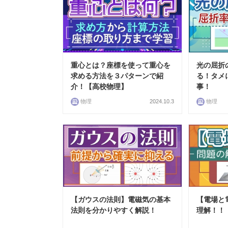
重心とは？座標を使って重心を
光の屈折
求める方法を３パターンで紹
る！タメ
介！【高校物理】
事！
物理
2024.10.3
物理
【ガウスの法則】電磁気の基本
【電場と
法則を分かりやすく解説！
理解！！