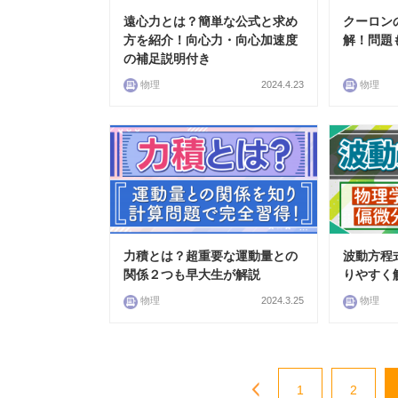
遠心力とは？簡単な公式と求め
クーロン
方を紹介！向心力・向心加速度
解！問題
の補足説明付き
物理
2024.4.23
物理
力積とは？超重要な運動量との
波動方程
関係２つも早大生が解説
りやすく
物理
2024.3.25
物理
1
2