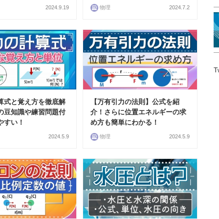
2024.9.19
物理
2024.7.2
T
算式と覚え方を徹底解
【万有引力の法則】公式を紹
の豆知識や練習問題付
介！さらに位置エネルギーの求
やすい！
め方も簡単にわかる！
2024.5.9
物理
2024.5.9