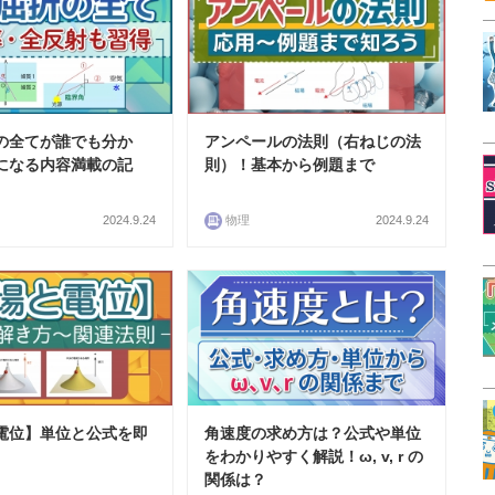
の全てが誰でも分か
アンペールの法則（右ねじの法
になる内容満載の記
則）！基本から例題まで
2024.9.24
物理
2024.9.24
電位】単位と公式を即
角速度の求め方は？公式や単位
をわかりやすく解説！ω, v, r の
関係は？