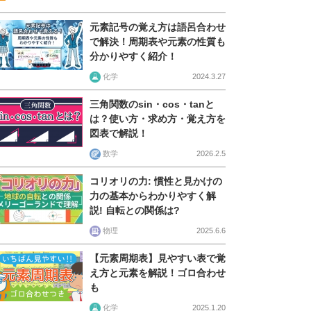
元素記号の覚え方は語呂合わせ
で解決！周期表や元素の性質も
分かりやすく紹介！
化学
2024.3.27
三角関数のsin・cos・tanと
は？使い方・求め方・覚え方を
図表で解説！
数学
2026.2.5
コリオリの力: 慣性と見かけの
力の基本からわかりやすく解
説! 自転との関係は?
物理
2025.6.6
【元素周期表】見やすい表で覚
え方と元素を解説！ゴロ合わせ
も
化学
2025.1.20