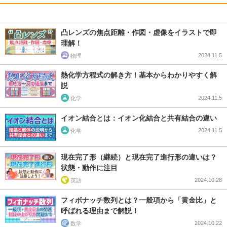
凸レンズの焦点距離・作図・虚像をイラストで即
理解！
2024.11.5
物理
熱化学方程式の解き方！基本からわかりやすく解
説
2024.11.5
化学
イオン結合とは：イオン化結合と共有結合の違い
2024.11.5
化学
現在完了形（継続）と現在完了進行形の違いは？
状態・動作に注目
2024.10.28
英語
フィボナッチ数列とは？一般項から「黄金比」と
呼ばれる理由まで解説！
2024.10.22
数学