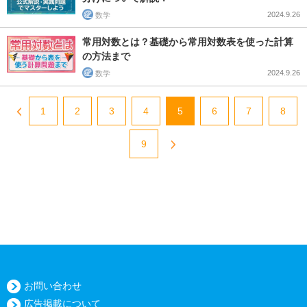
2024.9.26
数学
常用対数とは？基礎から常用対数表を使った計算
の方法まで
2024.9.26
数学
1
2
3
4
5
6
7
8
9
お問い合わせ
広告掲載について