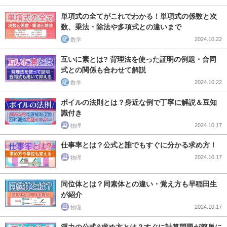
単項式の全てがこれでわかる！単項式の係数と次
数、乗法・除法や多項式との違いまで
2024.10.22
数学
互いに素とは? 背理法を使った証明の例題・合同
式との関係も合わせて解説
2024.10.22
数学
ボイルの法則とは？身近な例で丁寧に解説＆豆知
識付き
2024.10.17
物理
仕事率とは？公式と誰でもすぐに分かる求め方！
2024.10.17
物理
同位体とは？同素体との違い・覚え方も早稲田生
が紹介
2024.10.17
物理