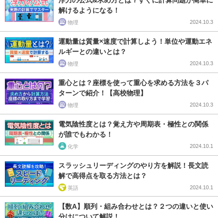
浮力の公式&求め方とは？すぐに計算問題が簡単に
解けるようになる！
2024.10.3
物理
運動量は質量×速度で計算しよう！単位や運動エネ
ルギーとの違いとは？
2024.10.3
物理
重心とは？座標を使って重心を求める方法を３パ
ターンで紹介！【高校物理】
2024.10.3
物理
電気陰性度とは？覚え方や周期表・極性との関係
が誰でもわかる！
2024.10.1
化学
スラッシュリーディングのやり方を解説！長文読
解で高得点を取る方法とは？
2024.10.1
英語
【数A】順列・組み合わせとは？２つの違いと使い
分けについて解説！